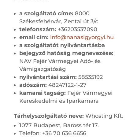
a szolgáltató címe:
8000
Székesfehérvár, Zentai út 3/c
telefonszám:
+36203537090
email cím:
info@nanasigyorgyi.hu
a szolgáltatót nyilvántartásba
bejegyző hatóság megnevezése:
NAV Fejér Vármegyei Adó- és
Vámigazgatóság
nyilvántartási szám:
58535192
adószám:
48247122-1-27
kamarai tagság:
Fejér Vármegyei
Kereskedelmi és Iparkamara
Tárhelyszolgáltató neve:
Whosting Kft.
1077 Budapest, Baross tér 17.
Telefon: +36 70 636 6656