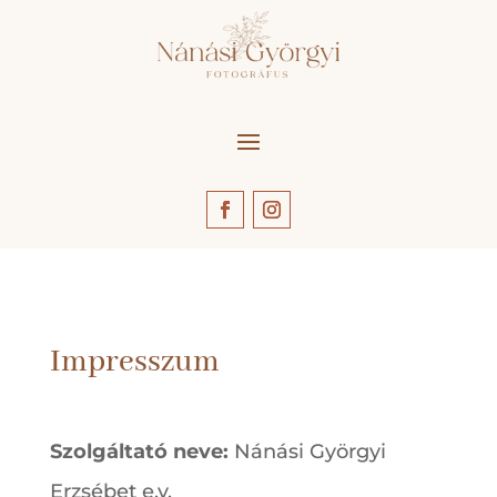
Impresszum
Szolgáltató neve:
Nánási Györgyi
Erzsébet e.v.